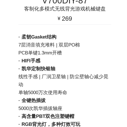
V700DIY-87
客制化多模式无线背光游戏机械键盘
269
¥
· 柔韧Gasket结构
7层消音填充堆料 | 双层PO棉
PCB单键1.3mm开槽
· HIFI手感
· 凯华定制快银轴
线性手感 | 厂润卫星轴 | 防尘壁轴心减少晃
动
单轴5000万次使用寿命
· 全键热插拔
5000次凯华插拔轴座
· 高含量PBT双色注塑键帽
· RGB背光灯，多种灯效可玩