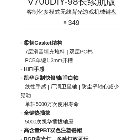
V700DIY-98长续航版
客制化多模式无线背光游戏机械键盘
349
¥
· 柔韧Gasket结构
   7层消音填充堆料 | 双层PO棉
   PCB单键1.3mm开槽
· HIFI手感
· 凯华定制快银轴/弹白轴
   线性手感 | 厂润卫星轴 | 防尘壁轴心减少
晃动
   单轴5000万次使用寿命
· 全键热插拔
   5000次凯华插拔轴座
· 高含量PBT双色注塑键帽
· RGB背光灯，多种灯效可玩