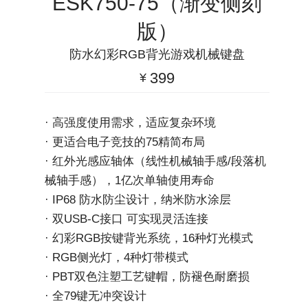
ESK750-75（渐变侧刻
版）
防水幻彩RGB背光游戏机械键盘
399
¥
· 高强度使用需求，适应复杂环境
· 更适合电子竞技的75精简布局
· 红外光感应轴体（线性机械轴手感/段落机
械轴手感），1亿次单轴使用寿命
· IP68 防水防尘设计，纳米防水涂层
· 双USB-C接口 可实现灵活连接
· 幻彩RGB按键背光系统，16种灯光模式
· RGB侧光灯，4种灯带模式
· PBT双色注塑工艺键帽，防褪色耐磨损 
· 全79键无冲突设计